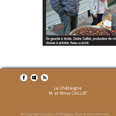
La Châtaigne
M. et Mme CAILLAT
© Copyright Couleur Châtaigne. Tous droits réservés.