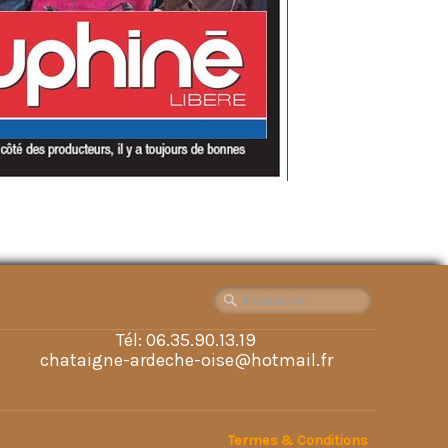
Tél: 06.35.90.13.19
chataigne-ardeche-oise@hotmail.fr
Termes & Conditions