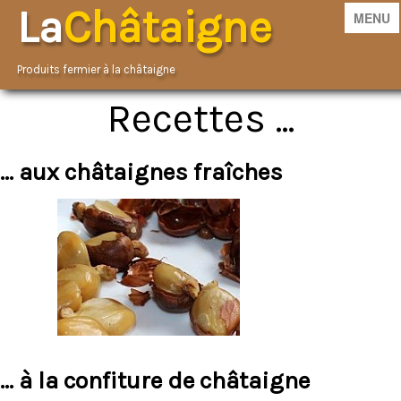
La
Châtaigne
MENU
Produits fermier à la châtaigne
Recettes ...
Accueil
Boutique
... aux châtaignes fraîches
Décroissance
Contact
Marrons chauds
Jeux
Recettes
... à la confiture de châtaigne
Nos services
▼