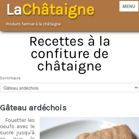
La
Châtaigne
MENU
Produits fermier à la châtaigne
Recettes à la
Accueil
confiture de
Boutique
châtaigne
Décroissance
Sommaire
Contact
Marrons chauds
Gâteau ardéchois
Jeux
Recettes
Fouetter les
oeufs avec le
Nos services
sucre jusqu'à
▼
ce que le