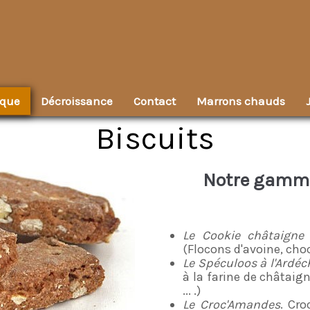
ique
Décroissance
Contact
Marrons chauds
Biscuits
Notre gamme 
Le Cookie châtaigne 
(Flocons d'avoine, choco
Le Spéculoos à l'Ardéc
à la farine de châtaig
... .)
Le Croc'Amandes
. Cro