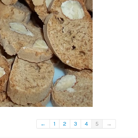
←
1
2
3
4
5
→